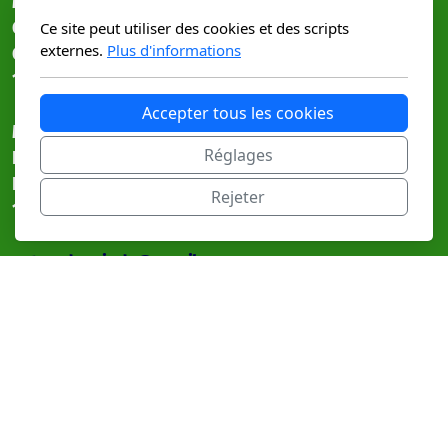
Mardi matin - Vendredi
Graine de lutin
Ce site peut utiliser des cookies et des scripts
externes.
Plus d'informations
Grand Rue 25
1890 St Maurice
Accepter tous les cookies
Mercredi
Réglages
Bulle de Bien-Etre
Rue Margeiron 6
Rejeter
1867 Ollon
autourdespieds@gmail.com
+41797384482
Menu principal
Accueil
Maternité
Bébé et petits enfants